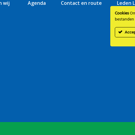
n wij
Agenda
Contact en route
Leden L
Cookies
Om 
bestanden 
Acce