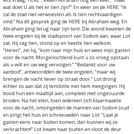
iets vraag, HERE”, kwam Abraham nog een keer, “maar
wat doet U als het er tien zijn?” En weer zei de HERE: “Ik
zal de stad niet verwoesten als Ik tien rechtvaardigen
vind.” Na dit gesprek ging de HERE bij Abraham weg. En
Abraham ging terug naar zijn tent. Die avond kwamen de
twee engelen bij de stadspoort van Sodom aan, waar Lot
zat. Hij zag hen, stond op en heette hen welkom.
“Heren”, zei hij, “kom naar mijn huis en wees mijn gasten
voor de nacht. Morgenochtend kunt u zo vroeg opstaan
als u wilt en uw weg vervolgen.” “Bedankt voor uw
aanbod”, antwoordden de twee engelen, “maar wij
brengen de nacht liever op straat door.” Lot drong
echter zo aan dat zij tenslotte met hem meegingen. Hij
bood hun een maaltijd aan, compleet met ongezuurde
broden. Na het eten, toen iedereen zich klaarmaakte
voor de nacht, omsingelden de mannen van Sodom (oud
en jong) het huis en schreeuwden naar Lot: “Laat je
gasten eens naar buiten komen, dan kunnen wij ze
verkrachten!” Lot kwam naar buiten en sloot de deur