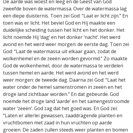
De aarde was woest en leeg en de Geest van God
zweefde boven de watermassa. Over de watermassa lag
een diepe duisternis. Toen zei God: “Laat er licht zijn.” En
toen was er licht. Het beviel God en Hij maakte een
duidelijke scheiding tussen het licht en het donker. Het
licht noemde Hij ‘dag’ en het donker ‘nacht’. Het werd
avond en het werd weer morgen: de eerste dag. Toen zei
God: “Laat de watermassa uit elkaar gaan, zodat de
wolkenhemel en de zeeën worden gevormd.” Zo maakte
God de wolkenhemel, door de watermassa te verdelen
tussen hemel en aarde. Het werd avond en het werd
weer morgen: de tweede dag. Daarna zei God: “Laat het
water onder de hemel samenstromen in zeeën en het
droge land zichtbaar worden.” En dat gebeurde. God
noemde het droge land ‘aarde’ en het samengestroomde
water ‘zeeën’. God zag dat het goed was. En God zei:
“Laten er allerlei gewassen, zaaddragende planten en
vruchtbomen met zaad in hun vruchten op aarde
groeien. De zaden zullen steeds weer planten en bomen