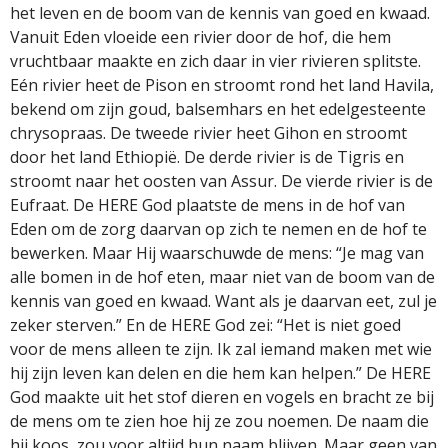
het leven en de boom van de kennis van goed en kwaad.
Vanuit Eden vloeide een rivier door de hof, die hem
vruchtbaar maakte en zich daar in vier rivieren splitste.
Eén rivier heet de Pison en stroomt rond het land Havila,
bekend om zijn goud, balsemhars en het edelgesteente
chrysopraas. De tweede rivier heet Gihon en stroomt
door het land Ethiopië. De derde rivier is de Tigris en
stroomt naar het oosten van Assur. De vierde rivier is de
Eufraat. De HERE God plaatste de mens in de hof van
Eden om de zorg daarvan op zich te nemen en de hof te
bewerken. Maar Hij waarschuwde de mens: “Je mag van
alle bomen in de hof eten, maar niet van de boom van de
kennis van goed en kwaad. Want als je daarvan eet, zul je
zeker sterven.” En de HERE God zei: “Het is niet goed
voor de mens alleen te zijn. Ik zal iemand maken met wie
hij zijn leven kan delen en die hem kan helpen.” De HERE
God maakte uit het stof dieren en vogels en bracht ze bij
de mens om te zien hoe hij ze zou noemen. De naam die
hij koos, zou voor altijd hun naam blijven. Maar geen van