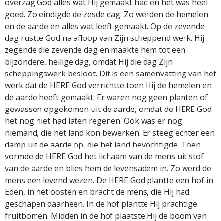
overzag God alles wat Hij gemaakt had en het was heel
goed. Zo eindigde de zesde dag. Zo werden de hemelen
en de aarde en alles wat leeft gemaakt. Op de zevende
dag rustte God na afloop van Zijn scheppend werk. Hij
zegende die zevende dag en maakte hem tot een
bijzondere, heilige dag, omdat Hij die dag Zijn
scheppingswerk besloot. Dit is een samenvatting van het
werk dat de HERE God verrichtte toen Hij de hemelen en
de aarde heeft gemaakt. Er waren nog geen planten of
gewassen opgekomen uit de aarde, omdat de HERE God
het nog niet had laten regenen. Ook was er nog
niemand, die het land kon bewerken. Er steeg echter een
damp uit de aarde op, die het land bevochtigde. Toen
vormde de HERE God het lichaam van de mens uit stof
van de aarde en blies hem de levensadem in. Zo werd de
mens een levend wezen. De HERE God plantte een hof in
Eden, in het oosten en bracht de mens, die Hij had
geschapen daarheen. In de hof plantte Hij prachtige
fruitbomen. Midden in de hof plaatste Hij de boom van