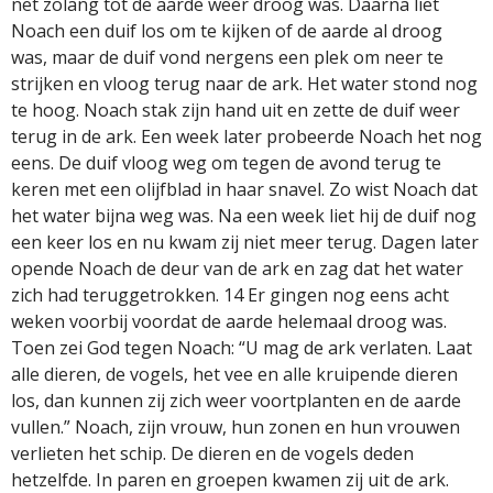
net zolang tot de aarde weer droog was. Daarna liet
Noach een duif los om te kijken of de aarde al droog
was, maar de duif vond nergens een plek om neer te
strijken en vloog terug naar de ark. Het water stond nog
te hoog. Noach stak zijn hand uit en zette de duif weer
terug in de ark. Een week later probeerde Noach het nog
eens. De duif vloog weg om tegen de avond terug te
keren met een olijfblad in haar snavel. Zo wist Noach dat
het water bijna weg was. Na een week liet hij de duif nog
een keer los en nu kwam zij niet meer terug. Dagen later
opende Noach de deur van de ark en zag dat het water
zich had teruggetrokken. 14 Er gingen nog eens acht
weken voorbij voordat de aarde helemaal droog was.
Toen zei God tegen Noach: “U mag de ark verlaten. Laat
alle dieren, de vogels, het vee en alle kruipende dieren
los, dan kunnen zij zich weer voortplanten en de aarde
vullen.” Noach, zijn vrouw, hun zonen en hun vrouwen
verlieten het schip. De dieren en de vogels deden
hetzelfde. In paren en groepen kwamen zij uit de ark.