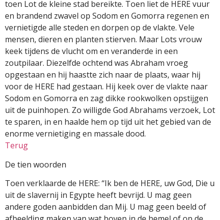
toen Lot de kleine stad bereikte. Toen liet de HERE vuur
en brandend zwavel op Sodom en Gomorra regenen en
vernietigde alle steden en dorpen op de vlakte. Vele
mensen, dieren en planten stierven. Maar Lots vrouw
keek tijdens de vlucht om en veranderde in een
zoutpilaar. Diezelfde ochtend was Abraham vroeg
opgestaan en hij haastte zich naar de plaats, waar hij
voor de HERE had gestaan. Hij keek over de vlakte naar
Sodom en Gomorra en zag dikke rookwolken opstijgen
uit de puinhopen. Zo willigde God Abrahams verzoek, Lot
te sparen, in en haalde hem op tijd uit het gebied van de
enorme vernietiging en massale dood.
Terug
De tien woorden
Toen verklaarde de HERE: “Ik ben de HERE, uw God, Die u
uit de slavernij in Egypte heeft bevrijd. U mag geen
andere goden aanbidden dan Mij. U mag geen beeld of
afbeelding maken van wat boven in de hemel of op de