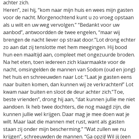
achter zich.
Heren”, zei hij, “kom naar mijn huis en wees mijn gasten
voor de nacht. Morgenochtend kunt u zo vroeg opstaan
als u wilt en uw weg vervolgen.” “Bedankt voor uw
aanbod”, antwoordden de twee engelen, “maar wij
brengen de nacht liever op straat door.”Lot drong echter
zo aan dat zij tenslotte met hem meegingen. Hij bood
hun een maaltijd aan, compleet met ongezuurde broden.
Na het eten, toen iedereen zich klaarmaakte voor de
nacht, omsingelden de mannen van Sodom (oud en jong)
het huis en schreeuwden naar Lot: “Laat je gasten eens
naar buiten komen, dan kunnen wij ze verkrachten!” Lot
kwam naar buiten en sloot de deur achter zich.”Toe,
beste vrienden”, drong hij aan, “dat kunnen jullie me niet
aandoen. Ik heb twee dochters, die nog maagd zijn, die
kunnen jullie wel krijgen. Daar mag je mee doen wat je
wilt. Maar laat die mannen met rust, want als gasten
staan zij onder mijn bescherming.” “Wat zullen we nu
krijgen”, schreeuwden de mannen. “Ga opzij! Wil jij (een