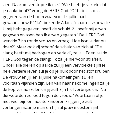
zien. Daarom verstopte ik me.” “Wie heeft je verteld dat
je naakt bent?” vroeg de HERE God. “Of heb je soms
gegeten van de boom waarvoor Ik jullie had
gewaarschuwd?” “Ja”, bekende Adam, “maar de vrouw die
U mij hebt gegeven, heeft de schuld. Zij heeft mij ervan
gegeven en toen heb ik ervan gegeten.” De HERE God
wendde Zich tot de vrouw en vroeg: “Hoe kon je dat nu
doen?” Maar ook zij schoof de schuld van zich af. “De
slang heeft mij bedrogen en verleid”, zei zij. Toen zei de
HERE God tegen de slang: “Ik zal je hiervoor straffen.
Onder alle dieren op aarde zul jij een vervloekte zijn! Je
hele verdere leven zul je op je buik door het stof kruipen.
De vrouw en jij, en al jullie nakomelingen, zullen
voortaan vijanden zijn. Eén van haar nakomelingen zal je
de kop vermorzelen en jij zult zijn hiel verbrijzelen.” Na
die woorden zei God tegen de vrouw: “Voortaan zul je
met veel pijn en moeite kinderen krijgen. Je zult
verlangen naar je man en hij zal jouw meester zijn!”