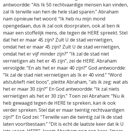
antwoordde: “Als Ik 50 rechtvaardige mensen kan vinden,
zal Ik terwille van hen de hele stad sparen.” Abraham
nam opnieuw het woord. “Ik heb nu mijn mond
opengedaan, dus ik zal ook doorpraten, ook al ben ik
maar een stoffelijk mens, die tegen de HERE spreekt. Stel
dat het er maar 45 zijn? Zult U de stad vernietigen,
omdat het er maar 45 zijn? Zult U de stad vernietigen,
omdat het er vijf minder zijn?” “Ik zal de stad niet
vernietigen als het er 45 zijn”, zei de HERE. Abraham
vervolgde: “En als het er maar 40 zijn?” God antwoordde:
“Ik zal de stad niet vernietigen als Ik er 40 vind.” “Word
alstublieft niet boos”, pleitte Abraham, “als ik zeg: wat als
het er maar 30 zijn?” En God antwoordde: “Ik zal niets
vernietigen als het er 30 zijn.” Toen zei Abraham: “Nu ik
heb gewaagd tegen de HERE te spreken, kan ik ook
verder spreken. Stel dat er maar twintig rechtvaardigen
zijn?” En God zei: “Terwille van die twintig zal Ik de stad
laten voortbestaan.” “Dit is echt de laatste keer dat ik U