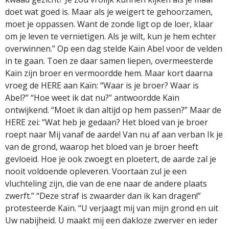
doet wat goed is. Maar als je weigert te gehoorzamen,
moet je oppassen. Want de zonde ligt op de loer, klaar
om je leven te vernietigen. Als je wilt, kun je hem echter
overwinnen.” Op een dag stelde Kaïn Abel voor de velden
in te gaan. Toen ze daar samen liepen, overmeesterde
Kaïn zijn broer en vermoordde hem. Maar kort daarna
vroeg de HERE aan Kaïn: “Waar is je broer? Waar is
Abel?” “Hoe weet ik dat nu?” antwoordde Kaïn
ontwijkend. “Moet ik dan altijd op hem passen?” Maar de
HERE zei: “Wat heb je gedaan? Het bloed van je broer
roept naar Mij vanaf de aarde! Van nu af aan verban Ik je
van de grond, waarop het bloed van je broer heeft
gevloeid. Hoe je ook zwoegt en ploetert, de aarde zal je
nooit voldoende opleveren. Voortaan zul je een
vluchteling zijn, die van de ene naar de andere plaats
zwerft.” “Deze straf is zwaarder dan ik kan dragen!”
protesteerde Kaïn. “U verjaagt mij van mijn grond en uit
Uw nabijheid. U maakt mij een dakloze zwerver en ieder