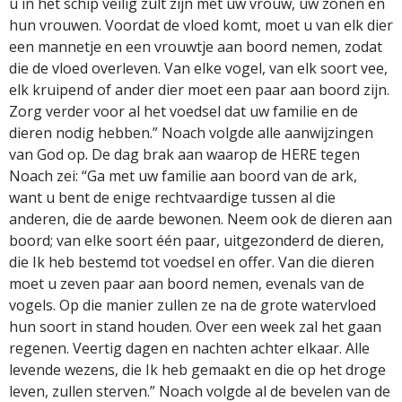
u in het schip veilig zult zijn met uw vrouw, uw zonen en
hun vrouwen. Voordat de vloed komt, moet u van elk dier
een mannetje en een vrouwtje aan boord nemen, zodat
die de vloed overleven. Van elke vogel, van elk soort vee,
elk kruipend of ander dier moet een paar aan boord zijn.
Zorg verder voor al het voedsel dat uw familie en de
dieren nodig hebben.” Noach volgde alle aanwijzingen
van God op. De dag brak aan waarop de HERE tegen
Noach zei: “Ga met uw familie aan boord van de ark,
want u bent de enige rechtvaardige tussen al die
anderen, die de aarde bewonen. Neem ook de dieren aan
boord; van elke soort één paar, uitgezonderd de dieren,
die Ik heb bestemd tot voedsel en offer. Van die dieren
moet u zeven paar aan boord nemen, evenals van de
vogels. Op die manier zullen ze na de grote watervloed
hun soort in stand houden. Over een week zal het gaan
regenen. Veertig dagen en nachten achter elkaar. Alle
levende wezens, die Ik heb gemaakt en die op het droge
leven, zullen sterven.” Noach volgde al de bevelen van de