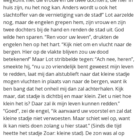
wegkomt met uw vrouw en uw twee dochters, die hier in
huis zijn, nu het nog kan. Anders wordt u ook het
slachtoffer van de vernietiging van de stad!” Lot aarzelde
nog, maar de engelen grepen hem, zijn vrouw en zijn
twee dochters bij de hand en renden de stad uit. God
wilde hen sparen. “Ren voor uw leven”, drukten de
engelen hen op het hart. “Kijk niet om en vlucht naar de
bergen. Hier op de vlakte blijven zou uw dood
betekenen!” Maar Lot stribbelde tegen: “Ach nee, heren”,
smeekte hij, “nu u zo vriendelijk bent geweest mijn leven
te redden, laat mij dan alstublieft naar dat kleine stadje
mogen vluchten in plaats van naar de bergen, want ik
ben bang dat het onheil mij dan zal achterhalen. Kijk
maar, dat stadje is dichtbij en maar klein. Ziet u niet hoe
klein het is? Daar zal ik mijn leven kunnen redden.”
“Goed”, zei de engel, “ik aanvaard uw voorstel en zal dat
kleine stadje niet verwoesten. Maar schiet wel op, want
ik kan niets doen zolang u hier staat.” (Sinds die tijd
heette het stadje Zoar: kleine stad). De zon was al op