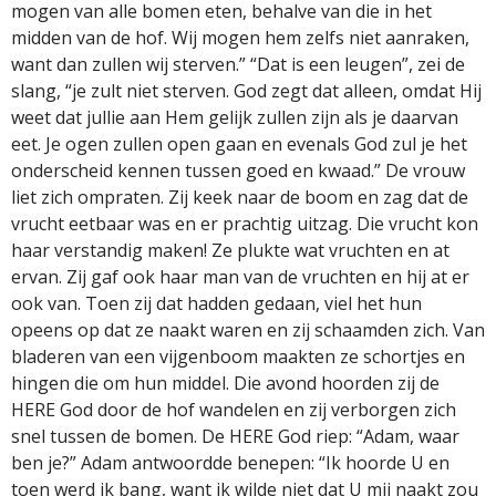
mogen van alle bomen eten, behalve van die in het
midden van de hof. Wij mogen hem zelfs niet aanraken,
want dan zullen wij sterven.” “Dat is een leugen”, zei de
slang, “je zult niet sterven. God zegt dat alleen, omdat Hij
weet dat jullie aan Hem gelijk zullen zijn als je daarvan
eet. Je ogen zullen open gaan en evenals God zul je het
onderscheid kennen tussen goed en kwaad.” De vrouw
liet zich ompraten. Zij keek naar de boom en zag dat de
vrucht eetbaar was en er prachtig uitzag. Die vrucht kon
haar verstandig maken! Ze plukte wat vruchten en at
ervan. Zij gaf ook haar man van de vruchten en hij at er
ook van. Toen zij dat hadden gedaan, viel het hun
opeens op dat ze naakt waren en zij schaamden zich. Van
bladeren van een vijgenboom maakten ze schortjes en
hingen die om hun middel. Die avond hoorden zij de
HERE God door de hof wandelen en zij verborgen zich
snel tussen de bomen. De HERE God riep: “Adam, waar
ben je?” Adam antwoordde benepen: “Ik hoorde U en
toen werd ik bang, want ik wilde niet dat U mij naakt zou