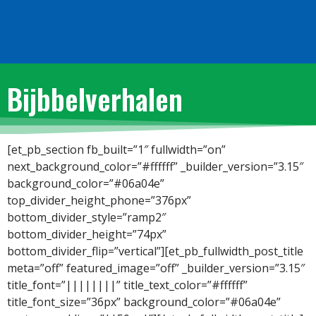
Bijbbelverhalen
[et_pb_section fb_built=”1″ fullwidth=”on”
next_background_color=”#ffffff” _builder_version=”3.15″
background_color=”#06a04e”
top_divider_height_phone=”376px”
bottom_divider_style=”ramp2″
bottom_divider_height=”74px”
bottom_divider_flip=”vertical”][et_pb_fullwidth_post_title
meta=”off” featured_image=”off” _builder_version=”3.15″
title_font=”||||||||” title_text_color=”#ffffff”
title_font_size=”36px” background_color=”#06a04e”