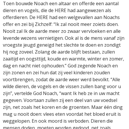
Toen bouwde Noach een altaar en offerde een aantal
dieren en vogels, die de HERE had aangewezen als
offerdieren. De HERE had een welgevallen aan Noachs
offer en zei bij Zichzelf: “Ik zal nooit meer zoiets doen.
Nooit zal Ik de aarde meer zo zwaar vervloeken en alle
levende wezens vernietigen. Ook al is de mens vanaf zijn
vroegste jeugd geneigd het slechte te doen en zondigt
hij nog zoveel. Zolang de aarde blijft bestaan, zullen
zaaitijd en oogsttijd, koude en warmte, winter en zomer,
dag en nacht niet ophouden.” God zegende Noach en
zijn zonen en zei hun dat zij veel kinderen zouden
voortbrengen, zodat de aarde weer werd bevolkt. “Alle
wilde dieren, de vogels en de vissen zullen bang voor u
zijn”, vertelde God Noach, “want Ik heb ze in uw macht
gegeven. Voortaan zullen zij een deel van uw voedsel
zijn, net zoals het koren en de groenten. Maar één ding
mag u nooit doen: vlees eten voordat het bloed eruit is
weggelopen. En ook moord is verboden. Dieren die
mensen doden, moeten worden gedood, net zoals