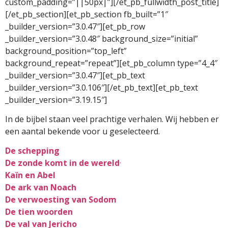
custom_padding=”||50px|”][/et_pb_fullwidth_post_title]
[/et_pb_section][et_pb_section fb_built=”1″
_builder_version=”3.0.47″][et_pb_row
_builder_version=”3.0.48″ background_size=”initial”
background_position=”top_left”
background_repeat=”repeat”][et_pb_column type=”4_4″
_builder_version=”3.0.47″][et_pb_text
_builder_version=”3.0.106″][/et_pb_text][et_pb_text
_builder_version=”3.19.15″]
In de bijbel staan veel prachtige verhalen. Wij hebben er
een aantal bekende voor u geselecteerd.
De schepping
De zonde komt in de wereld
·
Kaïn en Abel
De ark van Noach
De verwoesting van Sodom
De tien woorden
De val van Jericho