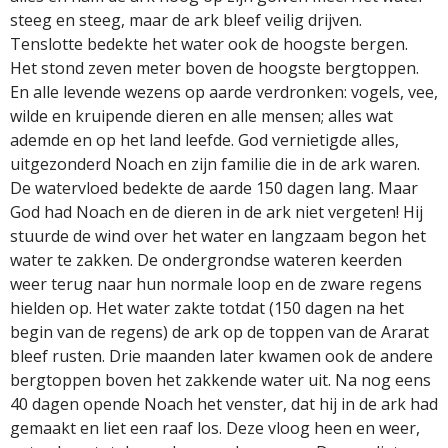
steeg en steeg, maar de ark bleef veilig drijven.
Tenslotte bedekte het water ook de hoogste bergen.
Het stond zeven meter boven de hoogste bergtoppen.
En alle levende wezens op aarde verdronken: vogels, vee,
wilde en kruipende dieren en alle mensen; alles wat
ademde en op het land leefde. God vernietigde alles,
uitgezonderd Noach en zijn familie die in de ark waren.
De watervloed bedekte de aarde 150 dagen lang. Maar
God had Noach en de dieren in de ark niet vergeten! Hij
stuurde de wind over het water en langzaam begon het
water te zakken. De ondergrondse wateren keerden
weer terug naar hun normale loop en de zware regens
hielden op. Het water zakte totdat (150 dagen na het
begin van de regens) de ark op de toppen van de Ararat
bleef rusten. Drie maanden later kwamen ook de andere
bergtoppen boven het zakkende water uit. Na nog eens
40 dagen opende Noach het venster, dat hij in de ark had
gemaakt en liet een raaf los. Deze vloog heen en weer,