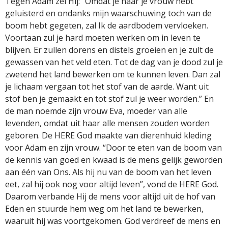
Tegen Adam zei Hij: “Omdat je naar je vrouw hebt
geluisterd en ondanks mijn waarschuwing toch van de
boom hebt gegeten, zal Ik de aardbodem vervloeken.
Voortaan zul je hard moeten werken om in leven te
blijven. Er zullen dorens en distels groeien en je zult de
gewassen van het veld eten. Tot de dag van je dood zul je
zwetend het land bewerken om te kunnen leven. Dan zal
je lichaam vergaan tot het stof van de aarde. Want uit
stof ben je gemaakt en tot stof zul je weer worden.” En
de man noemde zijn vrouw Eva, moeder van alle
levenden, omdat uit haar alle mensen zouden worden
geboren. De HERE God maakte van dierenhuid kleding
voor Adam en zijn vrouw. “Door te eten van de boom van
de kennis van goed en kwaad is de mens gelijk geworden
aan één van Ons. Als hij nu van de boom van het leven
eet, zal hij ook nog voor altijd leven”, vond de HERE God.
Daarom verbande Hij de mens voor altijd uit de hof van
Eden en stuurde hem weg om het land te bewerken,
waaruit hij was voortgekomen. God verdreef de mens en