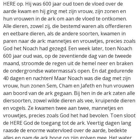
HERE op. Hij was 600 jaar oud toen de vloed over de
aarde kwam en hij ging met zijn vrouw, zijn zonen en
hun vrouwen in de ark om aan de vloed te ontkomen.
Alle dieren, zowel zij, die bestemd waren als offerdieren
en eetbare dieren, als de andere soorten, kwamen in
paren naar de ark: mannetjes en vrouwtjes, precies zoals
God het Noach had gezegd. Een week later, toen Noach
600 jaar oud was, op de zeventiende dag van de tweede
maand, stroomde de regen uit de hemel neer en braken
de ondergrondse watermassa’s open. En dat gedurende
40 dagen en nachten! Maar Noach was die dag met zijn
vrouw, hun zonen Sem, Cham en Jafeth en hun vrouwen
aan boord van de ark gegaan. Bij hen in de ark zaten alle
diersoorten, zowel wilde dieren als vee, kruipende dieren
en vogels. Ze kwamen twee aan twee, mannetjes en
vrouwtjes, precies zoals God het had bevolen. Toen sloot
de HERE God de toegang tot de ark. Veertig dagen lang
raasde de enorme watervloed over de aarde, bedekte
alles en nam de ark hoog op zijn golven mee. Het water