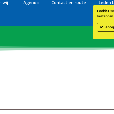
n wij
Agenda
Contact en route
Leden L
Cookies
Om 
bestanden 
Acce