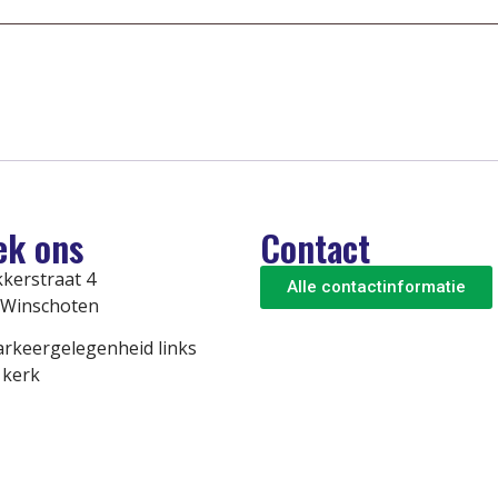
ek ons
Contact
kerstraat 4
Alle contactinformatie
 Winschoten
rkeergelegenheid links
 kerk